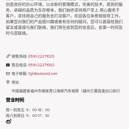
创造良好的办公环境，以全新的管理模式，完善的技术，周到的服
务，卓越的品质为生存根本，我们始终坚持用户至上 用心服务于
客户，坚持用自己的服务去打动客户。欢迎各位来参观指导工作，
如果您对我们的产品感兴趣或者有任何的疑问，您可以直接给我们
留言或直接与我们联络，我们将在收到您的信息后，会第一时间及
时与您联络。
销售热线:
0591-22271025
售后电话:
0591-22271002
电子邮箱:
fzjlr@autocnd.com
地址:
中国福建省福州市闽侯青口海峡汽车城旁（福州兰莆高速出口执行
营业时间
300米）
周一到周五:
9：00-18：00
周六到周日:
9：00-17：30